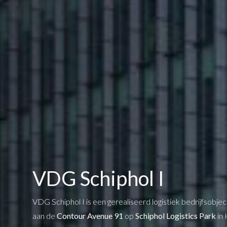
VDG Schiphol I
VDG Schiphol I is een gerealiseerd logistiek bedrijfsobjec
aan de
Contour Avenue 91
op
Schiphol Logistics Park
in