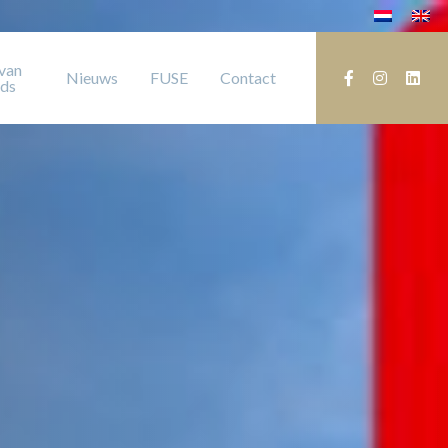
van
Nieuws
FUSE
Contact
nds