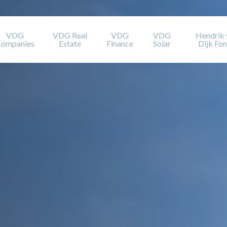
VDG
VDG Real
VDG
VDG
Hendrik 
ompanies
Estate
Finance
Solar
Dijk Fo