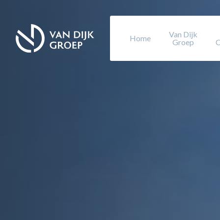
Van Dijk
Home
Groep
C