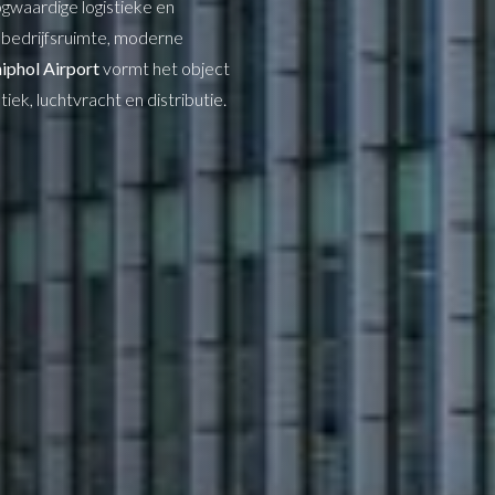
ogwaardige logistieke en
 bedrijfsruimte, moderne
iphol Airport
vormt het object
ek, luchtvracht en distributie.