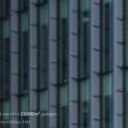
t van circa
23.000 m²
, gelegen
 Hoofddorp. Het