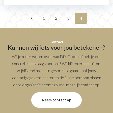
1
2
3
4
Contact
Kunnen wij iets voor jou betekenen?
Wil je meer weten over Van Dijk Groep of heb je een
concrete aanvraag voor ons? Wij kijken ernaar uit om
vrijblijvend met je in gesprek te gaan. Laat jouw
contactgegevens achter en de juiste persoon binnen
onze organisatie neemt zo snel mogelijk contact op.
Neem contact op